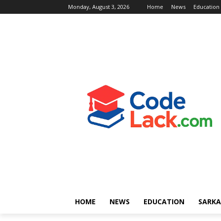
Monday, August 3, 2026
Home
News
Education
HOME
NEWS
EDUCATION
SARKA