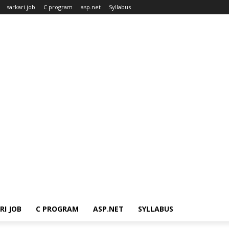
sarkari job
C program
asp.net
Syllabus
RI JOB
C PROGRAM
ASP.NET
SYLLABUS